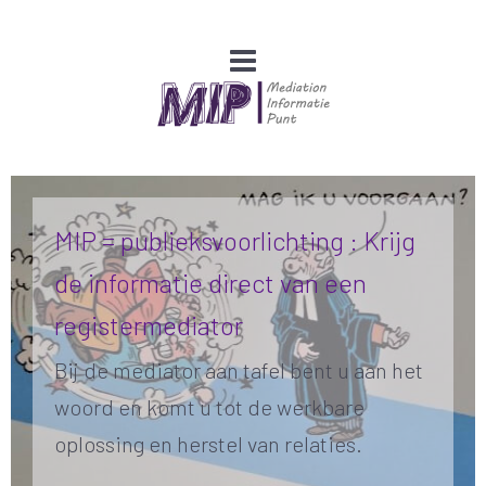
MIP = publieksvoorlichting : Krijg
de informatie direct van een
registermediator
Bij de mediator aan tafel bent u aan het
woord en komt u tot de werkbare
oplossing en herstel van relaties.