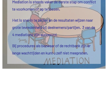
Mediation is steeds vaker de eerste stap om conflict
te voorkomen of op te lossen.
Het is snel in te zetten en de resultaten wijzen naar
grote tevredenheid bij deelnemers/partijen. 3 van de
4 mediations zijn succesvol.
Bij procedures als bezwaar of de rechtbank zijn er
lange wachttijden en kunt u zelf niet meepraten.