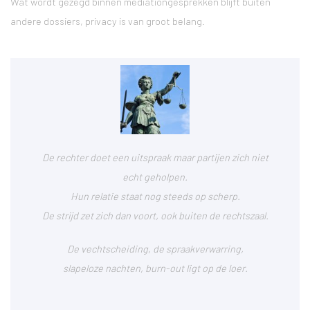
Wat wordt gezegd binnen mediationgesprekken blijft buiten
andere dossiers, privacy is van groot belang.
De rechter doet een uitspraak maar partijen zich niet
echt geholpen.
Hun relatie staat nog steeds op scherp.
De strijd zet zich dan voort, ook buiten de rechtszaal.
De vechtscheiding, de spraakverwarring,
slapeloze nachten, burn-out ligt op de loer.