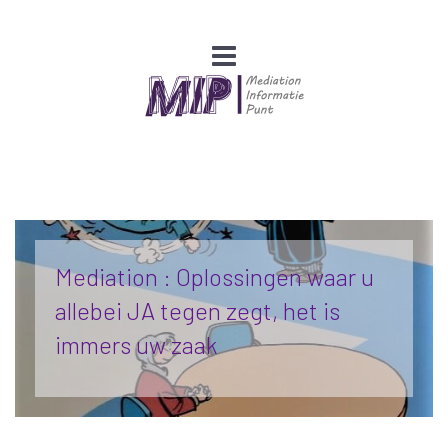
Mediation : Oplossingen waar u
allebei JA tegen zegt, het is
immers uw zaak