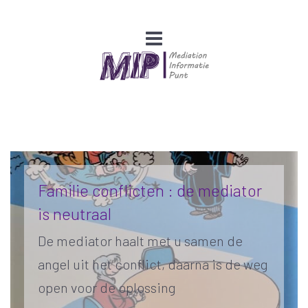
Familie conflicten : de mediator
is neutraal
De mediator haalt met u samen de
angel uit het conflict, daarna is de weg
open voor de oplossing